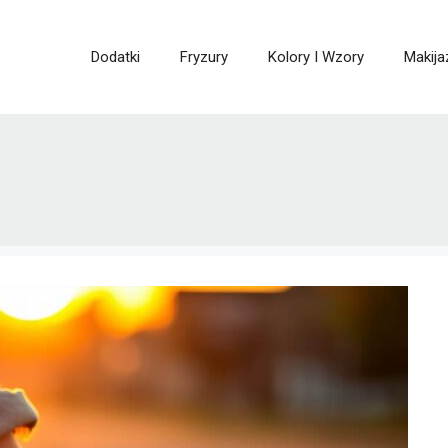
Dodatki
Fryzury
Kolory I Wzory
Makija