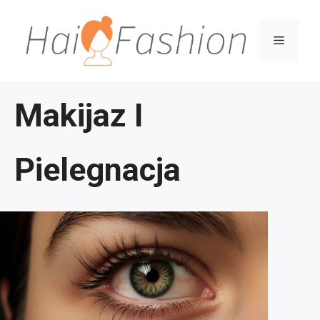
Przejdź
do
Menu
treści
Makijaz I
Pielegnacja