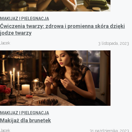
MAKIJAZ I PIELEGNACJA
Ćwiczenia twarzy: zdrowa i promienna skóra dzięki
jodze twarzy
Jacek
3 listopada, 2023
MAKIJAZ I PIELEGNACJA
Makijaż dla brunetek
Jacek
31 października, 2023