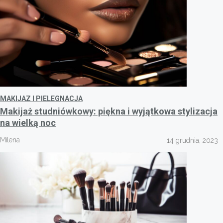
MAKIJAZ I PIELEGNACJA
Makijaż studniówkowy: piękna i wyjątkowa stylizacja
na wielką noc
Milena
14 grudnia, 2023