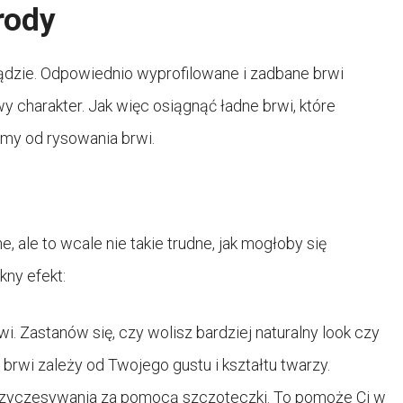
rody
ądzie. Odpowiednio wyprofilowane i zadbane brwi
y charakter. Jak więc osiągnąć ładne brwi, które
my od rysowania brwi.
ale to wcale nie takie trudne, jak mogłoby się
kny efekt:
i. Zastanów się, czy wolisz bardziej naturalny look czy
 brwi zależy od Twojego gustu i kształtu twarzy.
 przyczesywania za pomocą szczoteczki. To pomoże Ci w