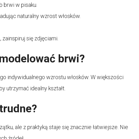
b brwi w pisaku.
ladując naturalny wzrost włosków.
zainspiruj się zdjęciami.
 modelować brwi?
ego indywidualnego wzrostu włosków. W większości
y utrzymać idealny kształt.
 trudne?
ku, ale z praktyką staje się znacznie łatwiejsze. Nie
ych źródeł.