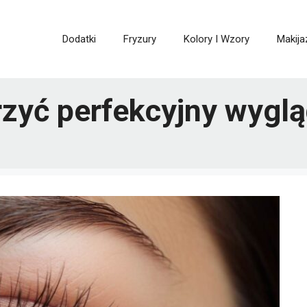
Dodatki
Fryzury
Kolory I Wzory
Makija
rzyć perfekcyjny wygl