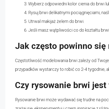
Wybierz odpowiedni kolor cienia do brwi lu
Rysuj brwi delikatnymi pociągnięciami, naś
Utrwal makijaż żelem do brwi.
Jeśli masz wątpliwości co do kształtu brwi, 
Jak często powinno się
Częstotliwość modelowania brwi zależy od Twoj
przypadków wystarczy to robić co 2-4 tygodnie, ab
Czy rysowanie brwi jest
Rysowanie brwi może wydawać się trudne na począt
zrażaj się, eksperymentuj i czerp inspirację z różn