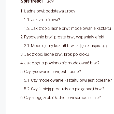
Spis treści
ukryj
1
Ładne brwi: podstawa urody
1.1
Jak zrobić brwi?
1.2
Jak zrobić ładne brwi: modelowanie kształtu
2
Rysowanie brwi: proste brwi, wspaniały efekt
2.1
Modelujemy kształt brwi: zdjęcie inspiracją
3
Jak zrobić ładne brwi, krok po kroku
4
Jak często powinno się modelować brwi?
5
Czy rysowanie brwi jest trudne?
5.1
Czy modelowanie kształtu brwi jest bolesne?
5.2
Czy istnieją produkty do pielęgnacji brwi?
6
Czy mogę zrobić ładne brwi samodzielnie?