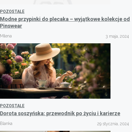
POZOSTALE
Modne przypinki do plecaka – wyjątkowe kolekcje od
Pinswear
Milena
3 maja, 2024
POZOSTALE
Dorota soszyńska: przewodnik po życiu i karierze
Blanka
29 stycznia, 2024