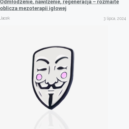
Odmłodzenie, nawilżenie, regeneracja – rozmaite
oblicza mezoterapii igłowej
Jacek
3 lipca, 2024