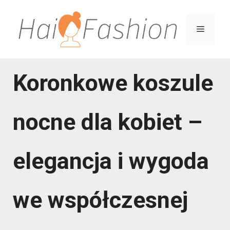
Przejdź
do
Menu
treści
Koronkowe koszule
nocne dla kobiet –
elegancja i wygoda
we współczesnej