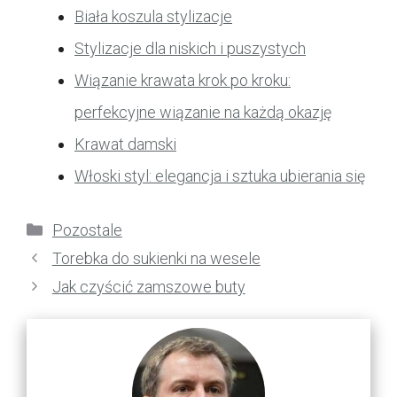
Biała koszula stylizacje
Stylizacje dla niskich i puszystych
Wiązanie krawata krok po kroku:
perfekcyjne wiązanie na każdą okazję
Krawat damski
Włoski styl: elegancja i sztuka ubierania się
Kategorie
Pozostale
Torebka do sukienki na wesele
Jak czyścić zamszowe buty