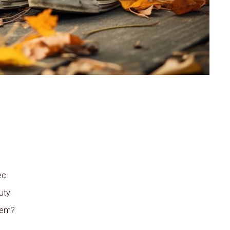
ec
uty
lem?