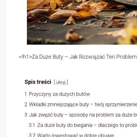
<!h1>Za Duże Buty – Jak Rozwiązać Ten Problem
Spis treści
ukryj
1
Przyczyny za dużych butów
2
Wkładki zmniejszające buty – twój sprzymierzeni
3
Jak zwęzić buty – sposoby na problem za duże b
3.1
Za duże buty do biegania – dlaczego to prob
3.2
Warto inwestować w dobre obuwie