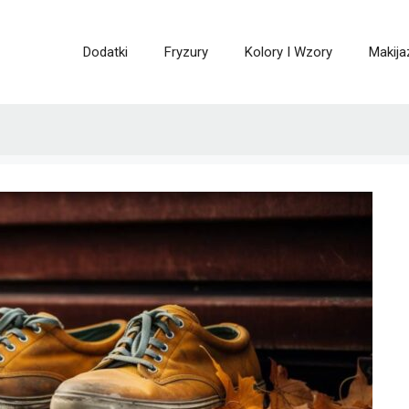
Dodatki
Fryzury
Kolory I Wzory
Makija