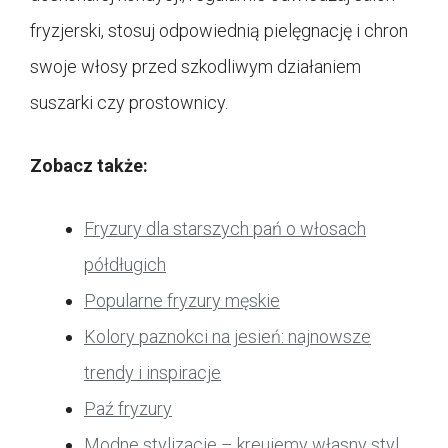
fryzjerski, stosuj odpowiednią pielęgnację i chron
swoje włosy przed szkodliwym działaniem
suszarki czy prostownicy.
Zobacz także:
Fryzury dla starszych pań o włosach
półdługich
Popularne fryzury męskie
Kolory paznokci na jesień: najnowsze
trendy i inspiracje
Paź fryzury
Modne stylizacje – kreujemy własny styl