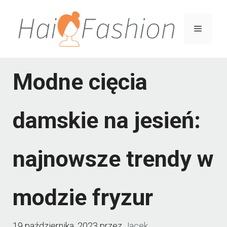
Przejdź
do
Menu
treści
Modne cięcia
damskie na jesień:
najnowsze trendy w
modzie fryzur
19 października, 2023
przez
Jacek