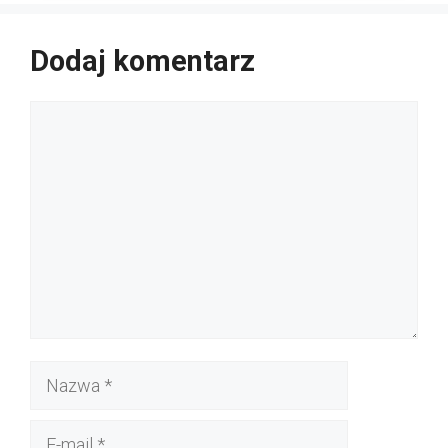
Dodaj komentarz
Komentarz
Nazwa
E-