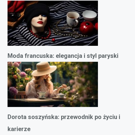
Moda francuska: elegancja i styl paryski
Dorota soszyńska: przewodnik po życiu i
karierze