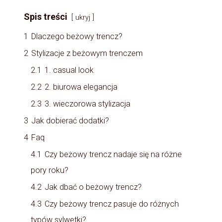
Spis treści
ukryj
1
Dlaczego beżowy trencz?
2
Stylizacje z beżowym trenczem
2.1
1. casual look
2.2
2. biurowa elegancja
2.3
3. wieczorowa stylizacja
3
Jak dobierać dodatki?
4
Faq
4.1
Czy beżowy trencz nadaje się na różne
pory roku?
4.2
Jak dbać o beżowy trencz?
4.3
Czy beżowy trencz pasuje do różnych
typów sylwetki?