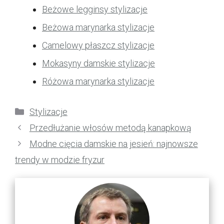
Beżowe legginsy stylizacje
Beżowa marynarka stylizacje
Camelowy płaszcz stylizacje
Mokasyny damskie stylizacje
Różowa marynarka stylizacje
Kategorie
Stylizacje
Przedłużanie włosów metodą kanapkową
Modne cięcia damskie na jesień: najnowsze
trendy w modzie fryzur