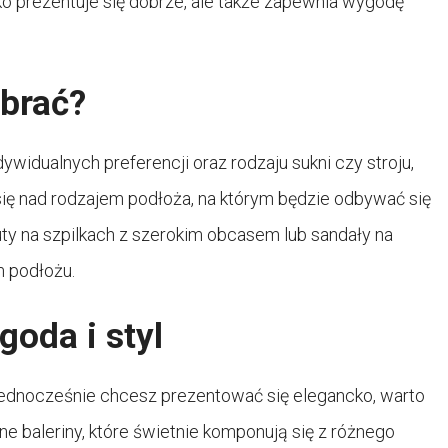
lko prezentuje się dobrze, ale także zapewnia wygodę
ybrać?
widualnych preferencji oraz rodzaju sukni czy stroju,
się nad rodzajem podłoża, na którym będzie odbywać się
y na szpilkach z szerokim obcasem lub sandały na
m podłożu.
goda i styl
 jednocześnie chcesz prezentować się elegancko, warto
ne baleriny, które świetnie komponują się z różnego