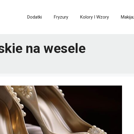
Dodatki
Fryzury
Kolory I Wzory
Makija
skie na wesele