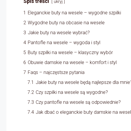
Spis treści
ukryj
1
Eleganckie buty na wesele – wygodne szpilki
2
Wygodne buty na obcasie na wesele
3
Jakie buty na wesele wybrać?
4
Pantofle na wesele – wygoda i styl
5
Buty szpilki na wesele – klasyczny wybór
6
Obuwie damskie na wesele – komfort i styl
7
Faqs – najczęstsze pytania
7.1
Jakie buty na wesele będą najlepsze dla mnie
7.2
Czy szpilki na wesele są wygodne?
7.3
Czy pantofle na wesele są odpowiednie?
7.4
Jak dbać o eleganckie buty damskie na wese