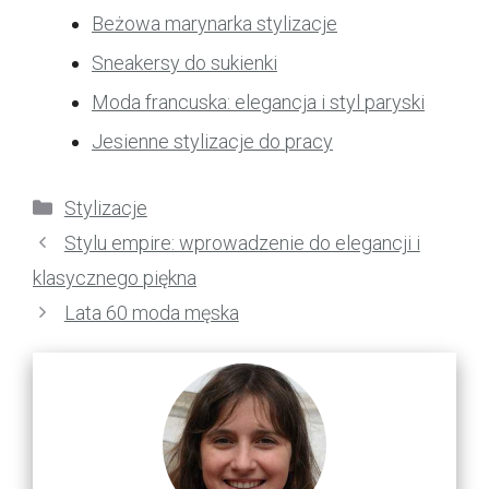
Beżowa marynarka stylizacje
Sneakersy do sukienki
Moda francuska: elegancja i styl paryski
Jesienne stylizacje do pracy
Kategorie
Stylizacje
Stylu empire: wprowadzenie do elegancji i
klasycznego piękna
Lata 60 moda męska