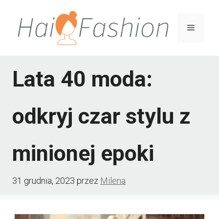
Przejdź
do
Menu
treści
Lata 40 moda:
odkryj czar stylu z
minionej epoki
31 grudnia, 2023
przez
Milena