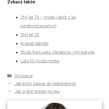
Zobacz także:
Styl lat 70 – moda i ubiór z lat
siedemdziesiątych
Styl lat 20
Krawat damski
Moda francuska: elegancja i styl paryski
Lata 60 moda męska
Kategorie
Stylizacje
Jaki kolor pasuje do niebieskiego
Jak zrobić kreskę na oku