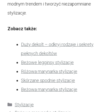
modnym trendem i tworzyć niezapomniane
stylizacje.
Zobacz także:
Duży dekolt – odkryj rodzaje i sekrety
pięknych dekoltów
Beżowe legginsy stylizacje
Różowa marynarka stylizacje
Skórzane spodnie stylizacje
Beżowa marynarka stylizacje
Kategorie
Stylizacje